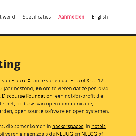
t werkt
Specificaties
Aanmelden
English
ting
t van
ProcoliX
om te vieren dat
ProcoliX
op 12-
en
12 jaar bestond,
om te vieren dat ze per 2024
t Discourse Foundation
, een not-for-profit die
 internet, op basis van open communicatie,
rden, open source software en open systemen.
rs, die samenkomen in
hackerspaces
, in
hotels
bij verenigingen zoals de
NLUUG
en
NLLGG
of