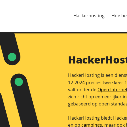
Hackerhosting
Hoe he
HackerHos
HackerHosting is een diens
12-2024 precies twee keer 
valt onder de
Open Interne
zich richt op een eerlijker
gebaseerd op open standaa
HackerHosting biedt Hacke
en op
campings
, maar ook 